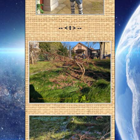
-- < I > --