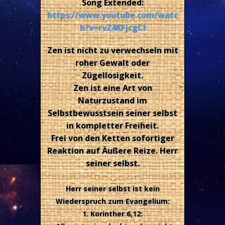
Song Extended:
https://www.youtube.com/watc
h?v=rvZ4KFjcgCI
Zen ist nicht zu verwechseln mit
roher Gewalt oder
Zügellosigkeit.
Zen ist eine Art von
Naturzustand im
Selbstbewusstsein seiner selbst
in kompletter Freiheit.
Frei von den Ketten sofortiger
Reaktion auf Äußere Reize. Herr
seiner selbst.
Herr seiner selbst ist kein
Wiederspruch zum Evangelium:
1. Korinther 6,12: