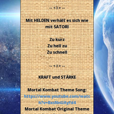
-- < I > --
Mit HELDEN verhält es sich wie
mit SATORI
Zu kurz
Zu hell zu
Zu schnell
-- < I > --
KRAFT und STÄRKE
Mortal Kombat Theme Song:
https://www.youtube.com/watc
h?v=BxsNnUAyfd4
Mortal Kombat Original Theme