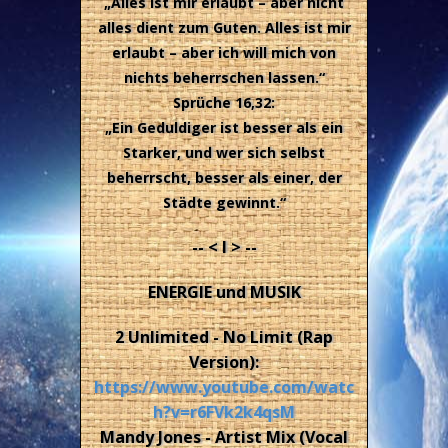
„Alles ist mir erlaubt – aber nicht
alles dient zum Guten. Alles ist mir
erlaubt – aber ich will mich von
nichts beherrschen lassen.“
Sprüche 16,32:
„Ein Geduldiger ist besser als ein
Starker, und wer sich selbst
beherrscht, besser als einer, der
Städte gewinnt.“
-- < I > --
ENERGIE und MUSIK
2 Unlimited - No Limit (Rap
Version):
https://www.youtube.com/watc
h?v=r6FVk2k4qsM
Mandy Jones - Artist Mix (Vocal