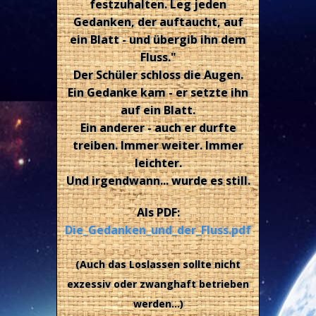
festzuhalten. Leg jeden
Gedanken, der auftaucht, auf
ein Blatt - und übergib ihn dem
Fluss."
Der Schüler schloss die Augen.
Ein Gedanke kam - er setzte ihn
auf ein Blatt.
Ein anderer - auch er durfte
treiben. Immer weiter. Immer
leichter.
Und irgendwann... wurde es still.
Als PDF:
Die_Gedanken_und_der_Fluss.pdf
(Auch das Loslassen sollte nicht
exzessiv oder zwanghaft betrieben
werden...)