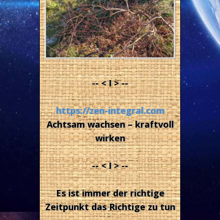
-- < I > --
https://zen-integral.com
Achtsam wachsen – kraftvoll
wirken
-- < I > --
Es ist immer der richtige
Zeitpunkt das Richtige zu tun