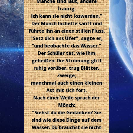
Manche sind laut, andere
traurig.
Ich kann sie nicht loswerden."
Der Mönch lächelte sanft und
führte ihn an einen stillen Fluss.
"Setz dich ans Ufer", sagte er,
"und beobachte das Wasser."
Der Schüler tat, wie ihm
geheißen. Die Strömung glitt
ruhig vorüber, trug Blätter,
Zweige,
manchmal auch einen kleinen
Ast mit sich fort.
Nach einer Weile sprach der
Mönch:
"Siehst du die Gedanken? Sie
sind wie diese Dinge auf dem
Wasser. Du brauchst sie nicht