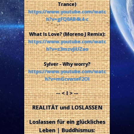
Trance)
https://www.youtube.com/watc
h?v=gFQ0AB4k4-c
What Is Love? (Moreno J Remix):
https://www.youtube.com/watc
h?v=z3mzvJiUZao
Sylver - Why worry?
https://www.youtube.com/watc
h?v=mGcvwseF2OI
-- < I > --
REALITÄT und LOSLASSEN
Loslassen für ein glückliches
Leben | Buddhismus: