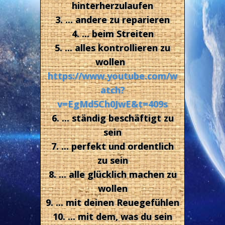
hinterherzulaufen
3. ... andere zu reparieren
4. ... beim Streiten
5. ... alles kontrollieren zu
wollen
https://www.youtube.com/w
atch?
v=EgMd5Ch0JwE&t=409s
6. ... ständig beschäftigt zu
sein
7. ... perfekt und ordentlich
zu sein
8. ... alle glücklich machen zu
wollen
9. ... mit deinen Reuegefühlen
10. ... mit dem, was du sein