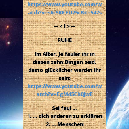
https://www.youtube.com/w
atch?v=s6rSKEEU75c&t=547s
-- < I > --
RUHE
Im Alter. Je fauler ihr in
diesen zehn Dingen seid,
desto glücklicher werdet ihr
sein:
https://www.youtube.com/w
atch?v=EgMd5Ch0JwE
Sei faul ...
1. ... dich anderen zu erklären
2. ... Menschen