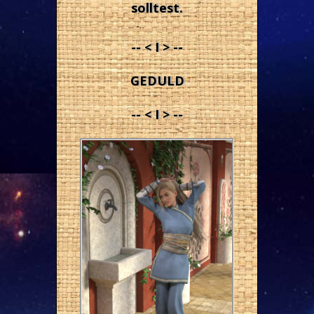
solltest.
-- < I > --
GEDULD
-- < I > --